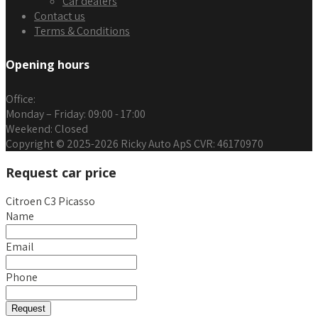
Car dealers
Contact us
Terms & Conditions
Opening hours
Office
:
Monday – Friday:
09:00 - 17:00
Weekend:
Closed
Copyright © 2025-2026 Ricky Auto ApS CVR: 46170970
Request car price
Citroen C3 Picasso
Name
Email
Phone
Request