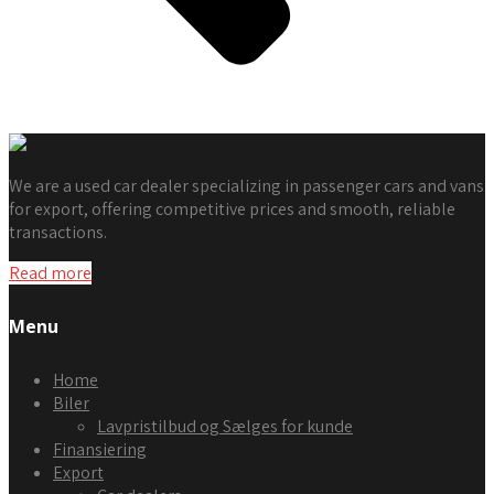
Tilbage
We are a used car dealer specializing in passenger cars and vans
for export, offering competitive prices and smooth, reliable
transactions.
Read more
Menu
Home
Biler
Lavpristilbud og Sælges for kunde
Finansiering
Export