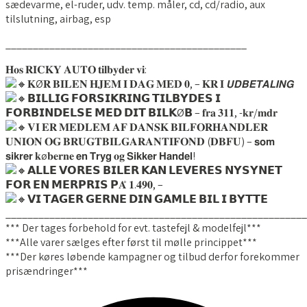
sædevarme, el-ruder, udv. temp. måler, cd, cd/radio, aux
tilslutning, airbag, esp
____________________________________________
𝐇𝐨𝐬 𝐑𝐈𝐂𝐊𝐘 𝐀𝐔𝐓𝐎 𝐭𝐢𝐥𝐛𝐲𝐝𝐞𝐫 𝐯𝐢:
𝐊Ø𝐑 𝐁𝐈𝐋𝐄𝐍 𝐇𝐉𝐄𝐌 𝐈 𝐃𝐀𝐆 𝐌𝐄𝐃 𝟎, – 𝐊𝐑 𝐈 𝙐𝘿𝘽𝙀𝙏𝘼𝙇𝙄𝙉𝙂
𝗕𝗜𝗟𝗟𝗜𝗚 𝗙𝗢𝗥𝗦𝗜𝗞𝗥𝗜𝗡𝗚 𝗧𝗜𝗟𝗕𝗬𝗗𝗘𝗦 𝗜
𝗙𝗢𝗥𝗕𝗜𝗡𝗗𝗘𝗟𝗦𝗘 𝗠𝗘𝗗 𝗗𝗜𝗧 𝗕𝗜𝗟𝗞Ø𝗕 – 𝐟𝐫𝐚 𝟑𝟏𝟏, -𝐤𝐫/𝐦𝐝𝐫
𝐕𝐈 𝐄𝐑 𝐌𝐄𝐃𝐋𝐄𝐌 𝐀𝐅 𝐃𝐀𝐍𝐒𝐊 𝐁𝐈𝐋𝐅𝐎𝐑𝐇𝐀𝐍𝐃𝐋𝐄𝐑
𝐔𝐍𝐈𝐎𝐍 𝐎𝐆 𝐁𝐑𝐔𝐆𝐓𝐁𝐈𝐋𝐆𝐀𝐑𝐀𝐍𝐓𝐈𝐅𝐎𝐍𝐃 (𝐃𝐁𝐅𝐔) – 𝘀𝗼𝗺
𝘀𝗶𝗸𝗿𝗲𝗿 𝐤ø𝐛𝐞𝐫𝐧𝐞 𝗲𝗻 𝗧𝗿𝘆𝗴 𝐨𝐠 𝗦𝗶𝗸𝗸𝗲𝗿 𝗛𝗮𝗻𝗱𝗲𝗹!
𝗔𝗟𝗟𝗘 𝗩𝗢𝗥𝗘𝗦 𝗕𝗜𝗟𝗘𝗥 𝗞𝗔𝗡 𝗟𝗘𝗩𝗘𝗥𝗘𝗦 𝗡𝗬𝗦𝗬𝗡𝗘𝗧
𝗙𝗢𝗥 𝗘𝗡 𝗠𝗘𝗥𝗣𝗥𝗜𝗦 𝗣𝐀̊ 𝟏.𝟒𝟗𝟎, –
𝗩𝗜 𝗧𝗔𝗚𝗘𝗥 𝗚𝗘𝗥𝗡𝗘 𝗗𝗜𝗡 𝗚𝗔𝗠𝗟𝗘 𝗕𝗜𝗟 𝗜 𝗕𝗬𝗧𝗧𝗘
_______________________________________________________
*** Der tages forbehold for evt. tastefejl & modelfejl***
***Alle varer sælges efter først til mølle princippet***
***Der køres løbende kampagner og tilbud derfor forekommer
prisændringer***
Facebook