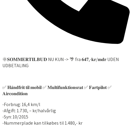
RING OS
🌞𝐒𝐎𝐌𝐌𝐄𝐑𝐓𝐈𝐋𝐁𝐔𝐃 NU KUN -> 🌴 fra 𝟔𝟒𝟕,-𝐤𝐫/𝐦𝐝𝐫 UDEN
UDBETALING
✅ 𝐇𝐚̊𝐧𝐝𝐟𝐫𝐢𝐭 𝐭𝐢𝐥 𝐦𝐨𝐛𝐢𝐥 ✅ 𝐌𝐮𝐥𝐭𝐢𝐟𝐮𝐧𝐤𝐭𝐢𝐨𝐧𝐬𝐫𝐚𝐭 ✅ 𝐅𝐚𝐫𝐭𝐩𝐢𝐥𝐨𝐭 ✅
𝐀𝐢𝐫𝐜𝐨𝐧𝐝𝐢𝐭𝐢𝐨𝐧
-Forbrug: 16,4 km/l
-Afgift: 1.730, – kr/halvårlig
-Syn: 10/2015
-Nummerplade kan tilkøbes til 1.480,- kr