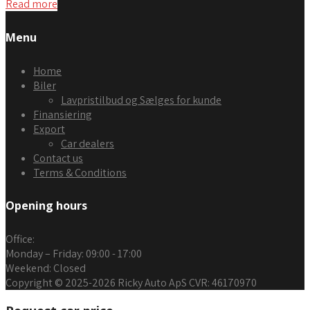
Read more
Menu
Home
Biler
Lavpristilbud og Sælges for kunde
Finansiering
Export
Car dealers
Contact us
Terms & Conditions
Opening hours
Office
:
Monday – Friday:
09:00 - 17:00
Weekend:
Closed
Copyright © 2025-2026 Ricky Auto ApS CVR: 46170970