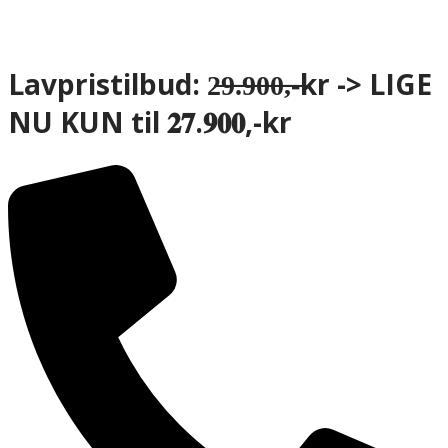
Lavpristilbud: 2̶9̶.̶9̶0̶0̶,̶-̶kr -> LIGE
NU KUN til 𝟐𝟕.𝟗𝟎𝟎,-kr