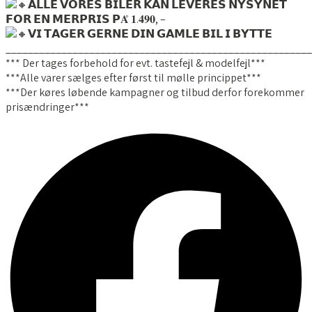
𝗔𝗟𝗟𝗘 𝗩𝗢𝗥𝗘𝗦 𝗕𝗜𝗟𝗘𝗥 𝗞𝗔𝗡 𝗟𝗘𝗩𝗘𝗥𝗘𝗦 𝗡𝗬𝗦𝗬𝗡𝗘𝗧
𝗙𝗢𝗥 𝗘𝗡 𝗠𝗘𝗥𝗣𝗥𝗜𝗦 𝗣𝐀̊ 𝟏.𝟒𝟗𝟎, –
𝗩𝗜 𝗧𝗔𝗚𝗘𝗥 𝗚𝗘𝗥𝗡𝗘 𝗗𝗜𝗡 𝗚𝗔𝗠𝗟𝗘 𝗕𝗜𝗟 𝗜 𝗕𝗬𝗧𝗧𝗘
_______________________________________________________
*** Der tages forbehold for evt. tastefejl & modelfejl***
***Alle varer sælges efter først til mølle princippet***
***Der køres løbende kampagner og tilbud derfor forekommer
prisændringer***
Facebook