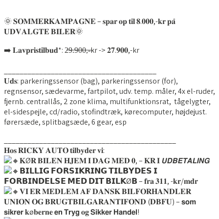
🌞 𝐒𝐎𝐌𝐌𝐄𝐑𝐊𝐀𝐌𝐏𝐀𝐆𝐍𝐄 – 𝐬𝐩𝐚𝐫 𝐨𝐩 𝐭𝐢𝐥 𝟖.𝟎𝟎𝟎,-𝐤𝐫 𝐩𝐚̊
𝐔𝐃𝐕𝐀𝐋𝐆𝐓𝐄 𝐁𝐈𝐋𝐄𝐑🌞
➡️ 𝐋𝐚𝐯𝐩𝐫𝐢𝐬𝐭𝐢𝐥𝐛𝐮𝐝*: 2̶9̶.̶9̶0̶0̶,̶-̶kr -> 𝟐𝟕.𝟗𝟎𝟎,-kr
_______________________________________
𝐔𝐝𝐬: parkeringssensor (bag), parkeringssensor (for),
regnsensor, sædevarme, fartpilot, udv. temp. måler, 4x el-ruder,
fjernb. centrallås, 2 zone klima, multifunktionsrat, tågelygter,
el-sidespejle, cd/radio, stofindtræk, kørecomputer, højdejust.
førersæde, splitbagsæde, 6 gear, esp
____________________________________________
𝐇𝐨𝐬 𝐑𝐈𝐂𝐊𝐘 𝐀𝐔𝐓𝐎 𝐭𝐢𝐥𝐛𝐲𝐝𝐞𝐫 𝐯𝐢:
𝐊Ø𝐑 𝐁𝐈𝐋𝐄𝐍 𝐇𝐉𝐄𝐌 𝐈 𝐃𝐀𝐆 𝐌𝐄𝐃 𝟎, – 𝐊𝐑 𝐈 𝙐𝘿𝘽𝙀𝙏𝘼𝙇𝙄𝙉𝙂
𝗕𝗜𝗟𝗟𝗜𝗚 𝗙𝗢𝗥𝗦𝗜𝗞𝗥𝗜𝗡𝗚 𝗧𝗜𝗟𝗕𝗬𝗗𝗘𝗦 𝗜
𝗙𝗢𝗥𝗕𝗜𝗡𝗗𝗘𝗟𝗦𝗘 𝗠𝗘𝗗 𝗗𝗜𝗧 𝗕𝗜𝗟𝗞Ø𝗕 – 𝐟𝐫𝐚 𝟑𝟏𝟏, -𝐤𝐫/𝐦𝐝𝐫
𝐕𝐈 𝐄𝐑 𝐌𝐄𝐃𝐋𝐄𝐌 𝐀𝐅 𝐃𝐀𝐍𝐒𝐊 𝐁𝐈𝐋𝐅𝐎𝐑𝐇𝐀𝐍𝐃𝐋𝐄𝐑
𝐔𝐍𝐈𝐎𝐍 𝐎𝐆 𝐁𝐑𝐔𝐆𝐓𝐁𝐈𝐋𝐆𝐀𝐑𝐀𝐍𝐓𝐈𝐅𝐎𝐍𝐃 (𝐃𝐁𝐅𝐔) – 𝘀𝗼𝗺
𝘀𝗶𝗸𝗿𝗲𝗿 𝐤ø𝐛𝐞𝐫𝐧𝐞 𝗲𝗻 𝗧𝗿𝘆𝗴 𝐨𝐠 𝗦𝗶𝗸𝗸𝗲𝗿 𝗛𝗮𝗻𝗱𝗲𝗹!