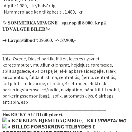
-Afgift: 1.980, – kr/halvårlig
-Nummerplade kan tilkøbes til 1.480,- kr
🌞 𝐒𝐎𝐌𝐌𝐄𝐑𝐊𝐀𝐌𝐏𝐀𝐆𝐍𝐄 – 𝐬𝐩𝐚𝐫 𝐨𝐩 𝐭𝐢𝐥 𝟖.𝟎𝟎𝟎,-𝐤𝐫 𝐩𝐚̊
𝐔𝐃𝐕𝐀𝐋𝐆𝐓𝐄 𝐁𝐈𝐋𝐄𝐑🌞
➡️ 𝐋𝐚𝐯𝐩𝐫𝐢𝐬𝐭𝐢𝐥𝐛𝐮𝐝*: 3̶9̶.̶9̶0̶0̶,̶-̶ -> 𝟑𝟕.𝟗𝟎𝟎,-
_______________________________________
𝐔𝐝𝐬
:
7sæde, Diesel partikelfilter, leveres nysynet ,
kørecomputer, multifunktionsrat, højdejust. førersæde,
splitbagsæde, el-sidespejle, el-klapbare sidespejle, træk,
aircondition, fuldaut. klima, centrallås, fjernb. centrallås,
fartpilot, sædevarme, el-ruder, 4x el-ruder, elektrisk
parkeringsbremse, cd/radio, navigation, håndfrit til mobil,
parkeringssensor (bag), isofix, automatisk lys, 6 airbags,
antispin, esp
____________________________________________
𝐇𝐨𝐬 𝐑𝐈𝐂𝐊𝐘 𝐀𝐔𝐓𝐎 𝐭𝐢𝐥𝐛𝐲𝐝𝐞𝐫 𝐯𝐢:
𝐊Ø𝐑 𝐁𝐈𝐋𝐄𝐍 𝐇𝐉𝐄𝐌 𝐈 𝐃𝐀𝐆 𝐌𝐄𝐃 𝟎, – 𝐊𝐑 𝐈 𝙐𝘿𝘽𝙀𝙏𝘼𝙇𝙄𝙉𝙂
𝗕𝗜𝗟𝗟𝗜𝗚 𝗙𝗢𝗥𝗦𝗜𝗞𝗥𝗜𝗡𝗚 𝗧𝗜𝗟𝗕𝗬𝗗𝗘𝗦 𝗜