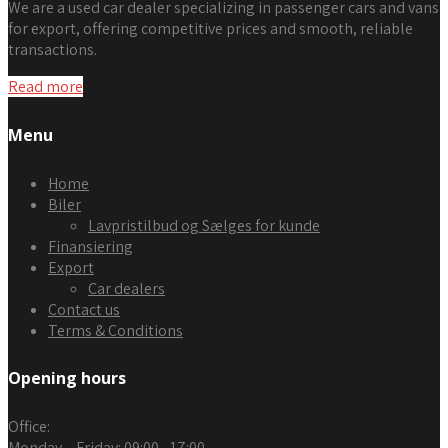
We are a used car dealer specializing in passenger cars and vans
for export, offering competitive prices and smooth, reliable
transactions.
Read more
Menu
Home
Biler
Lavpristilbud og Sælges for kunde
Finansiering
Export
Car dealers
Contact us
Terms & Conditions
Opening hours
Office
:
Monday – Friday:
09:00 - 17:00