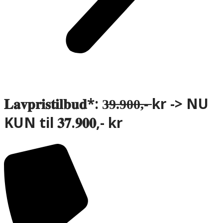
𝐋𝐚𝐯𝐩𝐫𝐢𝐬𝐭𝐢𝐥𝐛𝐮𝐝*: 3̶9̶.̶9̶0̶0̶,̶-̶ kr -> NU
KUN til 𝟑𝟕.𝟗𝟎𝟎,- kr