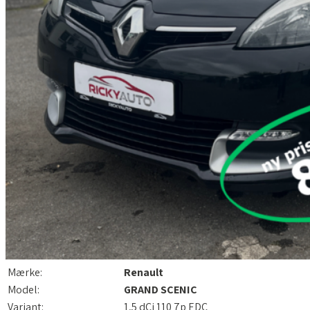
Mærke:
Renault
Model:
GRAND SCENIC
Variant:
1,5 dCi 110 7p EDC