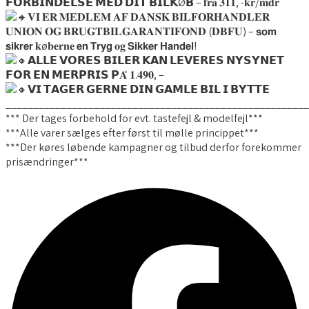
𝗙𝗢𝗥𝗕𝗜𝗡𝗗𝗘𝗟𝗦𝗘 𝗠𝗘𝗗 𝗗𝗜𝗧 𝗕𝗜𝗟𝗞Ø𝗕 – 𝐟𝐫𝐚 𝟑𝟏𝟏, -𝐤𝐫/𝐦𝐝𝐫
𝐕𝐈 𝐄𝐑 𝐌𝐄𝐃𝐋𝐄𝐌 𝐀𝐅 𝐃𝐀𝐍𝐒𝐊 𝐁𝐈𝐋𝐅𝐎𝐑𝐇𝐀𝐍𝐃𝐋𝐄𝐑
𝐔𝐍𝐈𝐎𝐍 𝐎𝐆 𝐁𝐑𝐔𝐆𝐓𝐁𝐈𝐋𝐆𝐀𝐑𝐀𝐍𝐓𝐈𝐅𝐎𝐍𝐃 (𝐃𝐁𝐅𝐔) – 𝘀𝗼𝗺
𝘀𝗶𝗸𝗿𝗲𝗿 𝐤ø𝐛𝐞𝐫𝐧𝐞 𝗲𝗻 𝗧𝗿𝘆𝗴 𝐨𝐠 𝗦𝗶𝗸𝗸𝗲𝗿 𝗛𝗮𝗻𝗱𝗲𝗹!
𝗔𝗟𝗟𝗘 𝗩𝗢𝗥𝗘𝗦 𝗕𝗜𝗟𝗘𝗥 𝗞𝗔𝗡 𝗟𝗘𝗩𝗘𝗥𝗘𝗦 𝗡𝗬𝗦𝗬𝗡𝗘𝗧
𝗙𝗢𝗥 𝗘𝗡 𝗠𝗘𝗥𝗣𝗥𝗜𝗦 𝗣𝐀̊ 𝟏.𝟒𝟗𝟎, –
𝗩𝗜 𝗧𝗔𝗚𝗘𝗥 𝗚𝗘𝗥𝗡𝗘 𝗗𝗜𝗡 𝗚𝗔𝗠𝗟𝗘 𝗕𝗜𝗟 𝗜 𝗕𝗬𝗧𝗧𝗘
_______________________________________________________
*** Der tages forbehold for evt. tastefejl & modelfejl***
***Alle varer sælges efter først til mølle princippet***
***Der køres løbende kampagner og tilbud derfor forekommer
prisændringer***
Facebook