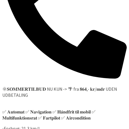
RING OS
🌞𝐒𝐎𝐌𝐌𝐄𝐑𝐓𝐈𝐋𝐁𝐔𝐃 NU KUN -> 🌴 fra 𝟖𝟔𝟒,- 𝐤𝐫/𝐦𝐝𝐫 UDEN
UDBETALING
✅ 𝐀𝐮𝐭𝐨𝐦𝐚𝐭 ✅ 𝐍𝐚𝐯𝐢𝐠𝐚𝐭𝐢𝐨𝐧 ✅ 𝐇𝐚̊𝐧𝐝𝐟𝐫𝐢𝐭 𝐭𝐢𝐥 𝐦𝐨𝐛𝐢𝐥 ✅
𝐌𝐮𝐥𝐭𝐢𝐟𝐮𝐧𝐤𝐭𝐢𝐨𝐧𝐬𝐫𝐚𝐭 ✅ 𝐅𝐚𝐫𝐭𝐩𝐢𝐥𝐨𝐭 ✅ 𝐀𝐢𝐫𝐜𝐨𝐧𝐝𝐢𝐭𝐢𝐨𝐧
-Forbrug: 21,3 km/l